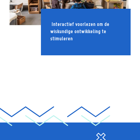
Interactief voorlezen om de
wiskundige ontwikkeling te
stimuleren