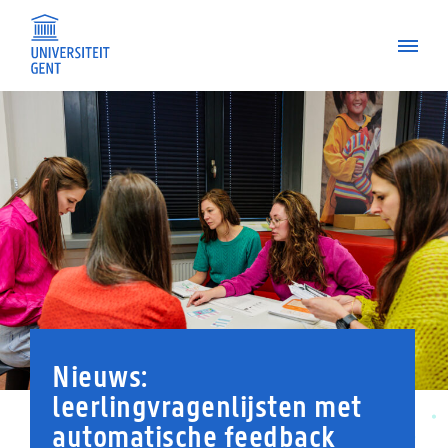
Spring
naar
de
inhoud
Nieuws:
leerlingvragenlijsten met
automatische feedback